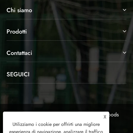
Chi siamo
Prodotti
Contattaci
SEGUICI
Copyright © 2025 Shaoxing Jinlangte Sports Goods
X
Co., Ltd. Tutti i diritti riservati.
Utilizziamo i cookie per offrirti una migliore
esperienza di navigazione, analizzare il traffico