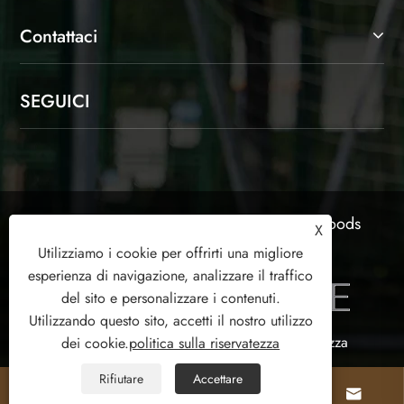
Contattaci
SEGUICI
Copyright © 2025 Shaoxing Jinlangte Sports Goods
X
Co., Ltd. Tutti i diritti riservati.
Utilizziamo i cookie per offrirti una migliore
esperienza di navigazione, analizzare il traffico
del sito e personalizzare i contenuti.
Utilizzando questo sito, accetti il ​​nostro utilizzo
Links
Sitemap
RSS
XML
politica sulla riservatezza
dei cookie.
politica sulla riservatezza
Rifiutare
Accettare



