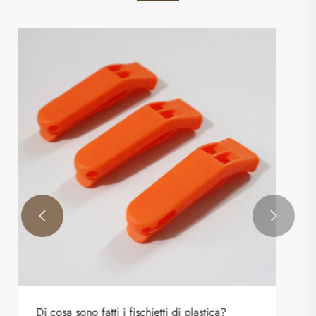
In che modo gli anelli di agilità possono
trasformare la velocità, la coordinazione e le
prestazioni atletiche
Visualizza altro >>

