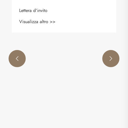
In che modo gli anelli di agilità possono
trasformare la velocità, la coordinazione e le
prestazioni atletiche
Visualizza altro >>

