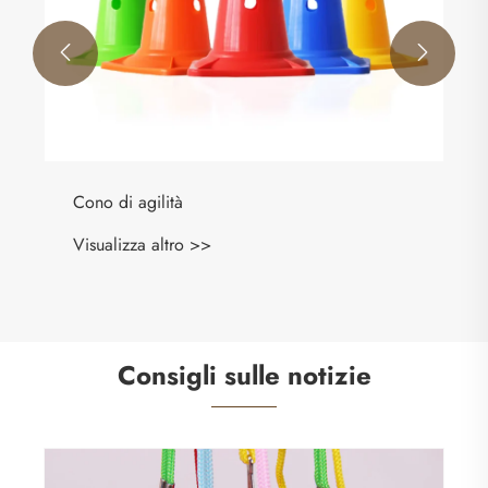


o di agilità
ualizza altro >>
Consigli sulle notizie