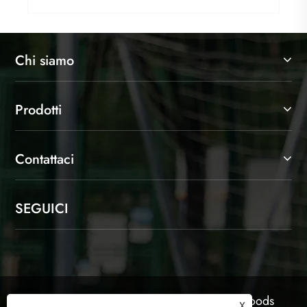
Chi siamo
Prodotti
Contattaci
SEGUICI
Copyright © 2025 Shaoxing Jinlangte Sports Goods
X