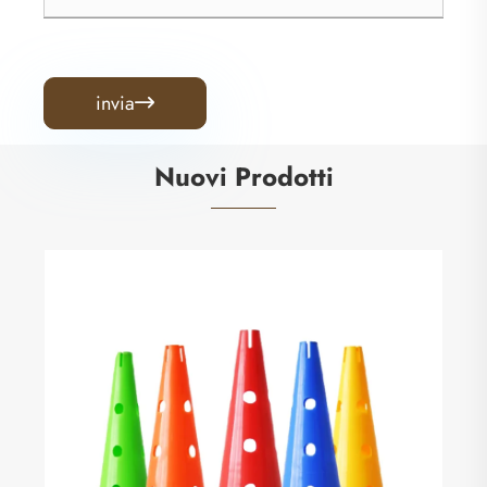
invia

Nuovi Prodotti
Borsa ber
Visualizz