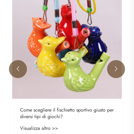
Cos'è un manichino da calcio e come
trasforma l'efficacia dell'allenamento?
Visualizza altro >>


o giusto per