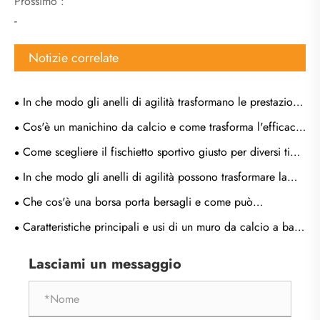
Prossimo :
-
Notizie correlate
In che modo gli anelli di agilità trasformano le prestazioni
atletiche e l'efficienza dell'allenamento?
Cos'è un manichino da calcio e come trasforma l'efficacia
dell'allenamento?
Come scegliere il fischietto sportivo giusto per diversi tipi
di giochi?
In che modo gli anelli di agilità possono trasformare la
velocità, la coordinazione e le prestazioni atletiche
Che cos'è una borsa porta bersagli e come può
trasformare il moderno allenamento tattico
Caratteristiche principali e usi di un muro da calcio a base
metallica
Lasciami un messaggio