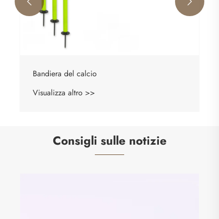


Consigli sulle notizie
Di cosa sono fatti i fischietti di plastica?