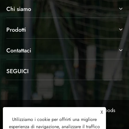
Chi siamo
Prodotti
Contattaci
SEGUICI
Copyright © 2025 Shaoxing Jinlangte Sports Goods
X
Co., Ltd. Tutti i diritti riservati.
Utilizziamo i cookie per offrirti una migliore
esperienza di navigazione, analizzare il traffico