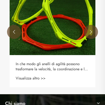


Chi siamo