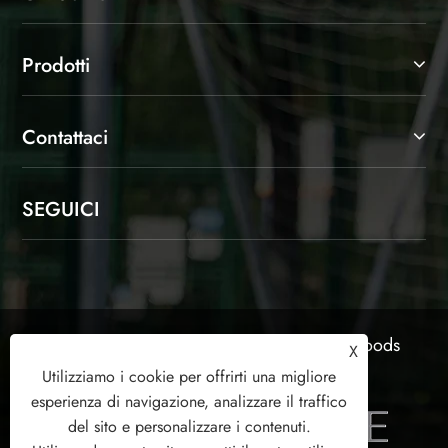
Prodotti
Contattaci
SEGUICI
Copyright © 2025 Shaoxing Jinlangte Sports Goods
X
Co., Ltd. Tutti i diritti riservati.
Utilizziamo i cookie per offrirti una migliore
esperienza di navigazione, analizzare il traffico
del sito e personalizzare i contenuti.