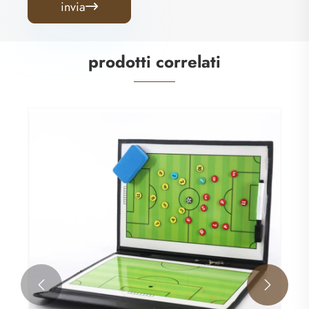
invia

prodotti correlati

