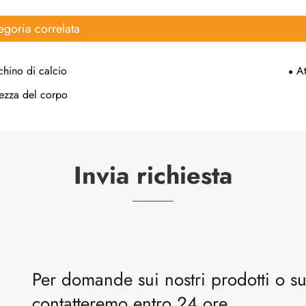
egoria correlata
hino di calcio
At
ezza del corpo
Invia richiesta
Per domande sui nostri prodotti o sul 
contatteremo entro 24 ore.