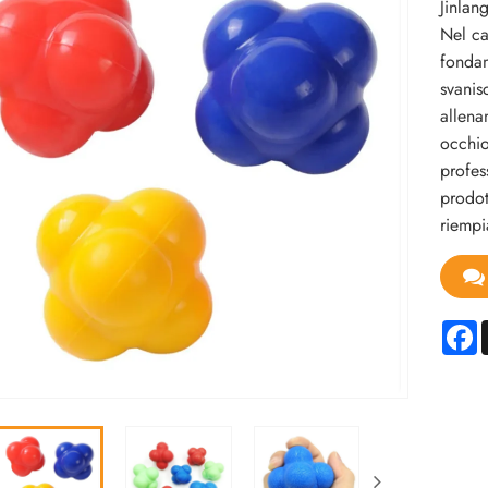
Jinlan
Nel ca
fondam
svanis
allena
occhio
profes
prodot
riempi
F