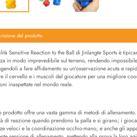
rizione del prodotto
lità Sensitive Reaction to the Ball di Jinlangte Sports è tipic
za in modo imprevedibile sul terreno, rendendo impossibile p
ngendoli a fare affidamento su un'osservazione acuta e rapidi 
re il cervello e i muscoli del giocatore per una migliore co
ioni inaspettate nel mondo reale.
 prodotto offre una vasta gamma di metodi di allenamento. I
tà di reazione quando prendono la palla e si girano; i gioca
ze veloci e la coordinazione occhio-mano; e anche gli appas
ente sessione di allenamento, mettendo alla prova la loro agilità