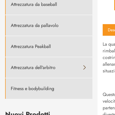
Attrezzatura da baseball
Attrezzatura da pallavolo
Desc
La qua
Attrezzatura Peakball
rimbal
costri
allena
Attrezzatura dell'arbitro

situaz
Fitness e bodybuilding
Questo
veloci
parten
Nuovi Prodotti
divert