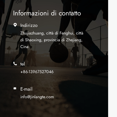
Informazioni di contatto
Indirizzo

Zhujiazhuang, città di Fenghui, città
di Shaoxing, provincia di Zhejiang,
Cina
tel

+86-13967527046
E-mail

info@jinlangte.com