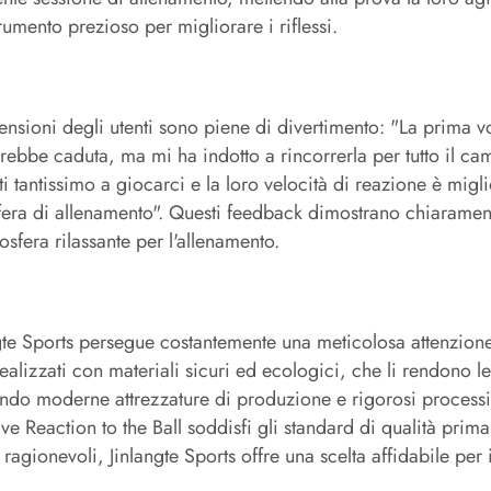
rumento prezioso per migliorare i riflessi.
ensioni degli utenti sono piene di divertimento: "La prima vo
rebbe caduta, ma mi ha indotto a rincorrerla per tutto il cam
iti tantissimo a giocarci e la loro velocità di reazione è mig
era di allenamento". Questi feedback dimostrano chiaramen
osfera rilassante per l'allenamento.
gte Sports persegue costantemente una meticolosa attenzione ai
ealizzati con materiali sicuri ed ecologici, che li rendono le
ando moderne attrezzature di produzione e rigorosi processi 
ive Reaction to the Ball soddisfi gli standard di qualità prim
 ragionevoli, Jinlangte Sports offre una scelta affidabile per i