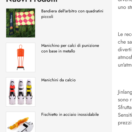
uno st
Bandiera dell'arbitro con quadratini
piccoli
Le rec
che sa
Manichino per calci di punizione
divert
con base in metallo
atmosf
un'atm
Manichini da calcio
Jinlan
sono r
Sfrutt
Sensit
Fischietto in acciaio inossidabile
prezzi