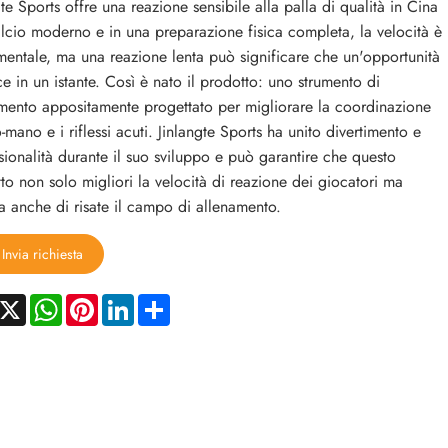
gte Sports offre una reazione sensibile alla palla di qualità in Cina
lcio moderno e in una preparazione fisica completa, la velocità è
entale, ma una reazione lenta può significare che un'opportunità
ce in un istante. Così è nato il prodotto: uno strumento di
mento appositamente progettato per migliorare la coordinazione
-mano e i riflessi acuti. Jinlangte Sports ha unito divertimento e
sionalità durante il suo sviluppo e può garantire che questo
to non solo migliori la velocità di reazione dei giocatori ma
a anche di risate il campo di allenamento.
Invia richiesta
acebook
X
WhatsApp
Pinterest
LinkedIn
Share