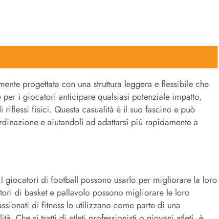
amente progettata con una struttura leggera e flessibile che
er i giocatori anticipare qualsiasi potenziale impatto,
riflessi fisici. Questa casualità è il suo fascino e può
ordinazione e aiutandoli ad adattarsi più rapidamente a
 giocatori di football possono usarlo per migliorare la loro
tori di basket e pallavolo possono migliorare le loro
sionati di fitness lo utilizzano come parte di una
. Che si tratti di atleti professionisti o giovani atleti, è